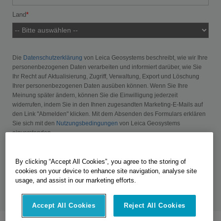
Land
Die
Datenschutzerklärung
von Leica Geosystems beschreibt, wie wir Ihre
personenbezogenen Daten verarbeiten und informiert darüber, wie Sie
Ihr Recht auf Aktualisierung, Zugriff, Verwaltung, Export und Löschung
Ihrer personenbezogenen Daten ausüben können. Wenn Sie Ihre
Meinung später ändern, können Sie die Einwilligung jederzeit
widerrufen, indem Sie in den Ihnen zugesandten Marketing-E-Mails auf
den Link "Abmelden" klicken. Mit dem Absenden des Formulars erklären
Sie sich mit den
Nutzungsbedingungen
von Leica Geosystems
einverstanden.
By clicking “Accept All Cookies”, you agree to the storing of
cookies on your device to enhance site navigation, analyse site
usage, and assist in our marketing efforts.
Accept All Cookies
Reject All Cookies