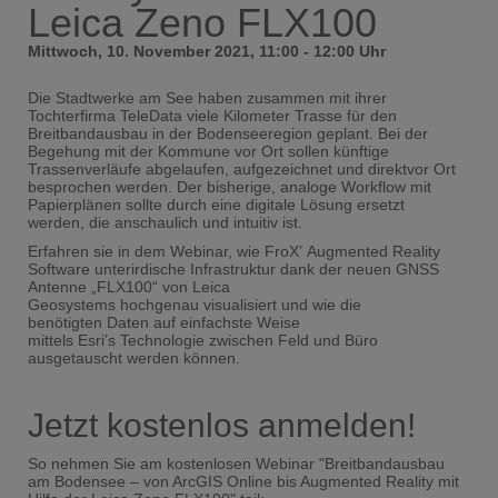
Leica Zeno FLX100
Mittwoch, 10. November 2021, 11:00 - 12:00 Uhr
Die Stadtwerke am See haben zusammen mit ihrer
Tochterfirma TeleData viele Kilometer Trasse für den
Breitbandausbau in der Bodenseeregion geplant. Bei der
Begehung mit der Kommune vor Ort sollen künftige
Trassenverläufe abgelaufen, aufgezeichnet und direktvor Ort
besprochen werden. Der bisherige, analoge Workflow mit
Papierplänen sollte durch eine digitale Lösung ersetzt
werden, die anschaulich und intuitiv ist.
Erfahren sie in dem Webinar, wie FroX’ Augmented Reality
Software unterirdische Infrastruktur dank der neuen GNSS
Antenne „FLX100“ von Leica
Geosystems hochgenau visualisiert und wie die
benötigten Daten auf einfachste Weise
mittels Esri’s Technologie zwischen Feld und Büro
ausgetauscht werden können.
Jetzt kostenlos anmelden!
So nehmen Sie am kostenlosen Webinar "Breitbandausbau
am Bodensee – von ArcGIS Online bis Augmented Reality mit